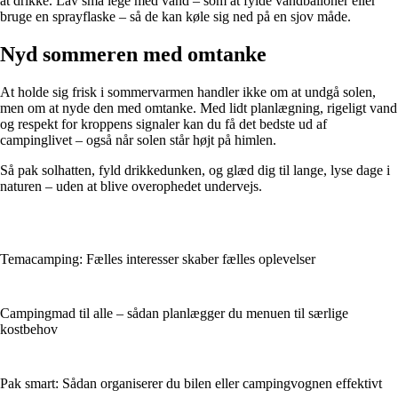
at drikke. Lav små lege med vand – som at fylde vandballoner eller
bruge en sprayflaske – så de kan køle sig ned på en sjov måde.
Nyd sommeren med omtanke
At holde sig frisk i sommervarmen handler ikke om at undgå solen,
men om at nyde den med omtanke. Med lidt planlægning, rigeligt vand
og respekt for kroppens signaler kan du få det bedste ud af
campinglivet – også når solen står højt på himlen.
Så pak solhatten, fyld drikkedunken, og glæd dig til lange, lyse dage i
naturen – uden at blive overophedet undervejs.
Temacamping: Fælles interesser skaber fælles oplevelser
Campingmad til alle – sådan planlægger du menuen til særlige
kostbehov
Pak smart: Sådan organiserer du bilen eller campingvognen effektivt