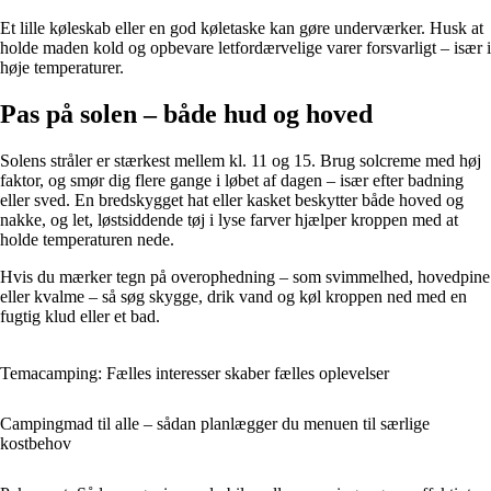
Et lille køleskab eller en god køletaske kan gøre underværker. Husk at
holde maden kold og opbevare letfordærvelige varer forsvarligt – især i
høje temperaturer.
Pas på solen – både hud og hoved
Solens stråler er stærkest mellem kl. 11 og 15. Brug solcreme med høj
faktor, og smør dig flere gange i løbet af dagen – især efter badning
eller sved. En bredskygget hat eller kasket beskytter både hoved og
nakke, og let, løstsiddende tøj i lyse farver hjælper kroppen med at
holde temperaturen nede.
Hvis du mærker tegn på overophedning – som svimmelhed, hovedpine
eller kvalme – så søg skygge, drik vand og køl kroppen ned med en
fugtig klud eller et bad.
Temacamping: Fælles interesser skaber fælles oplevelser
Campingmad til alle – sådan planlægger du menuen til særlige
kostbehov