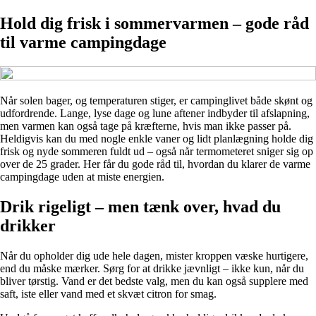
Hold dig frisk i sommervarmen – gode råd
til varme campingdage
Når solen bager, og temperaturen stiger, er campinglivet både skønt og
udfordrende. Lange, lyse dage og lune aftener indbyder til afslapning,
men varmen kan også tage på kræfterne, hvis man ikke passer på.
Heldigvis kan du med nogle enkle vaner og lidt planlægning holde dig
frisk og nyde sommeren fuldt ud – også når termometeret sniger sig op
over de 25 grader. Her får du gode råd til, hvordan du klarer de varme
campingdage uden at miste energien.
Drik rigeligt – men tænk over, hvad du
drikker
Når du opholder dig ude hele dagen, mister kroppen væske hurtigere,
end du måske mærker. Sørg for at drikke jævnligt – ikke kun, når du
bliver tørstig. Vand er det bedste valg, men du kan også supplere med
saft, iste eller vand med et skvæt citron for smag.