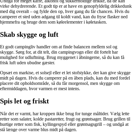
Undgå for meget kaffe, alkohol og sukkerholdige drikke, da de kan
virke dehydrerende. Et godt tip er at have en genopfyldelig drikkedunk
med dig overalt – og fylde den op, hver gang du får chancen. Hvis du
camperer et sted uden adgang til koldt vand, kan du fryse flasker ned
hjemmefra og bruge dem som køleelementer i køletasken.
Skab skygge og luft
Et godt campingliv handler om at finde balancen mellem sol og
skygge. Sørg for, at dit telt, din campingvogn eller dit fortelt har
mulighed for udluftning. Brug myggenet i åbningerne, så du kan få
frisk luft uden ubudne gæster.
Opsæt en markise, et solsejl eller et let stofstykke, der kan give skygge
midt på dagen. Hvis du camperer på en åben plads, kan du med fordel
placere dit opholdsområde, så du får morgensol, men skygge om
eftermiddagen, hvor varmen er mest intens.
Spis let og friskt
Når det er varmt, har kroppen ikke brug for tunge måltider. Vælg lette
retter som salater, kolde pastaretter, frugt og grøntsager. Brug grillen til
hurtige retter som fisk, kyllingespyd eller grøntsagsgrill – og undgå at
stå længe over varme blus midt på dagen.