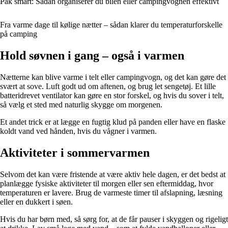
Pak smart: Sådan organiserer du bilen eller campingvognen effektivt
Fra varme dage til kølige nætter – sådan klarer du temperaturforskelle
på camping
Hold søvnen i gang – også i varmen
Nætterne kan blive varme i telt eller campingvogn, og det kan gøre det
svært at sove. Luft godt ud om aftenen, og brug let sengetøj. Et lille
batteridrevet ventilator kan gøre en stor forskel, og hvis du sover i telt,
så vælg et sted med naturlig skygge om morgenen.
Et andet trick er at lægge en fugtig klud på panden eller have en flaske
koldt vand ved hånden, hvis du vågner i varmen.
Aktiviteter i sommervarmen
Selvom det kan være fristende at være aktiv hele dagen, er det bedst at
planlægge fysiske aktiviteter til morgen eller sen eftermiddag, hvor
temperaturen er lavere. Brug de varmeste timer til afslapning, læsning
eller en dukkert i søen.
Hvis du har børn med, så sørg for, at de får pauser i skyggen og rigeligt