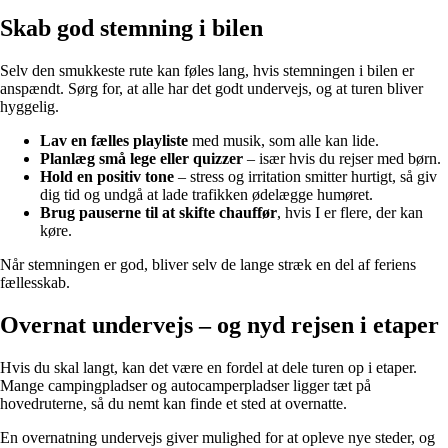
Skab god stemning i bilen
Selv den smukkeste rute kan føles lang, hvis stemningen i bilen er
anspændt. Sørg for, at alle har det godt undervejs, og at turen bliver
hyggelig.
Lav en fælles playliste
med musik, som alle kan lide.
Planlæg små lege eller quizzer
– især hvis du rejser med børn.
Hold en positiv tone
– stress og irritation smitter hurtigt, så giv
dig tid og undgå at lade trafikken ødelægge humøret.
Brug pauserne til at skifte chauffør
, hvis I er flere, der kan
køre.
Når stemningen er god, bliver selv de lange stræk en del af feriens
fællesskab.
Overnat undervejs – og nyd rejsen i etaper
Hvis du skal langt, kan det være en fordel at dele turen op i etaper.
Mange campingpladser og autocamperpladser ligger tæt på
hovedruterne, så du nemt kan finde et sted at overnatte.
En overnatning undervejs giver mulighed for at opleve nye steder, og