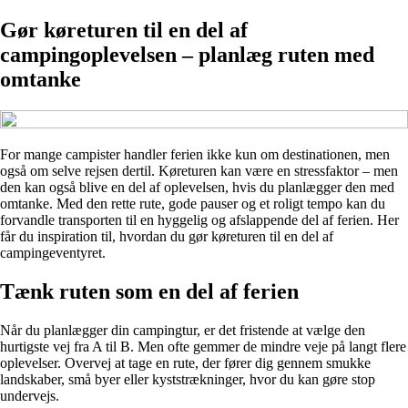
Gør køreturen til en del af
campingoplevelsen – planlæg ruten med
omtanke
For mange campister handler ferien ikke kun om destinationen, men
også om selve rejsen dertil. Køreturen kan være en stressfaktor – men
den kan også blive en del af oplevelsen, hvis du planlægger den med
omtanke. Med den rette rute, gode pauser og et roligt tempo kan du
forvandle transporten til en hyggelig og afslappende del af ferien. Her
får du inspiration til, hvordan du gør køreturen til en del af
campingeventyret.
Tænk ruten som en del af ferien
Når du planlægger din campingtur, er det fristende at vælge den
hurtigste vej fra A til B. Men ofte gemmer de mindre veje på langt flere
oplevelser. Overvej at tage en rute, der fører dig gennem smukke
landskaber, små byer eller kyststrækninger, hvor du kan gøre stop
undervejs.