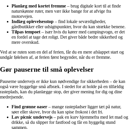
Planlæg med kortet fremme
– brug digitale kort til at finde
naturskønne ruter, men vær ikke bange for at afvige fra
motorvejen.
Indlæg oplevelsesstop
– find lokale seværdigheder,
gårdbutikker eller udsigtspunkter, hvor du kan strække benene.
Tilpas tempoet
– især hvis du kører med campingvogn, er det
en fordel at tage det roligt. Det giver både bedre sikkerhed og
mere overskud.
Ved at se ruten som en del af ferien, får du en mere afslappet start og
undgår følelsen af, at ferien først begynder, når du er fremme.
Gør pauserne til små oplevelser
Pauserne undervejs er ikke kun nødvendige for sikkerheden – de kan
også være hyggelige små afbræk. I stedet for at holde på en tilfældig
rasteplads, kan du planlægge stop, der giver mening for dig og dine
medrejsende.
Find grønne oaser
– mange rastepladser ligger tæt på natur,
søer eller skove, hvor du kan spise frokost i det fri.
Lav picnic undervejs
– pak en kurv hjemmefra med let mad og
drikke, så du slipper for fastfood og får en hyggelig stund
sammen.