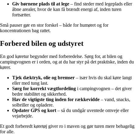
Giv børnene plads til at lege
– find steder med legeplads eller
åbne arealer, hvor de kan få brændt energi af, inden turen
fortsætter.
Små pauser gør en stor forskel – både for humøret og for
koncentrationen bag rattet.
Forbered bilen og udstyret
En god køretur begynder med forberedelse. Sørg for, at bilen og
campingvognen er i orden, og at du har styr på det praktiske, inden du
kører.
Tjek dæktryk, olie og bremser
– især hvis du skal køre langt
eller med tung last.
Sørg for korrekt vægtfordeling
i campingvognen – det giver
bedre stabilitet og sikkerhed.
Hav de vigtigste ting inden for rækkevidde
– vand, snacks,
solbriller og opladere.
Opdater GPS og kort
– så du undgår uventede omveje eller
vejarbejde.
Et godt forberedt køretøj giver ro i maven og gør turen mere behagelig
for alle.