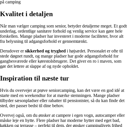
på camping
Kvalitet i detaljen
Når man vælger camping som senior, betyder detaljerne meget. Et godt
underlag, ordentlige sanitære forhold og venlig service kan gøre hele
forskellen. Mange pladser har investeret i moderne faciliteter, hvor alt
fra belysning til adgangsforhold er gennemtænkt.
Derudover er
sikkerhed og tryghed
i højsædet. Personalet er ofte til
stede døgnet rundt, og mange pladser har gode adgangsforhold for
gangbesværede eller kørestolsbrugere. Det giver en ro i maven, som
gør det lettere at slappe af og nyde opholdet.
Inspiration til næste tur
Hvis du overvejer at prøve seniorcamping, kan det være en god idé at
starte med en weekendtur for at mærke stemningen. Mange pladser
tilbyder sæsonpladser eller rabatter til pensionister, så du kan finde det
sted, der passer bedst til dine behov.
Overvej også, om du ønsker at campere i egen vogn, autocamper eller
måske leje en hytte. Flere pladser har moderne hytter med eget bad,
køkken og terrasse – perfekt til dem, der ønsker campinglivets frihed