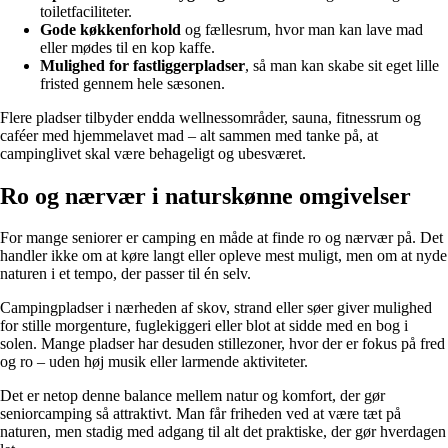
toiletfaciliteter.
Gode køkkenforhold
og fællesrum, hvor man kan lave mad
eller mødes til en kop kaffe.
Mulighed for fastliggerpladser
, så man kan skabe sit eget lille
fristed gennem hele sæsonen.
Flere pladser tilbyder endda wellnessområder, sauna, fitnessrum og
caféer med hjemmelavet mad – alt sammen med tanke på, at
campinglivet skal være behageligt og ubesværet.
Ro og nærvær i naturskønne omgivelser
For mange seniorer er camping en måde at finde ro og nærvær på. Det
handler ikke om at køre langt eller opleve mest muligt, men om at nyde
naturen i et tempo, der passer til én selv.
Campingpladser i nærheden af skov, strand eller søer giver mulighed
for stille morgenture, fuglekiggeri eller blot at sidde med en bog i
solen. Mange pladser har desuden stillezoner, hvor der er fokus på fred
og ro – uden høj musik eller larmende aktiviteter.
Det er netop denne balance mellem natur og komfort, der gør
seniorcamping så attraktivt. Man får friheden ved at være tæt på
naturen, men stadig med adgang til alt det praktiske, der gør hverdagen