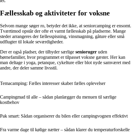
let.
Fællesskab og aktiviteter for voksne
Selvom mange søger ro, betyder det ikke, at seniorcamping er ensomt.
Tværtimod opstår der ofte et varmt fællesskab på pladserne. Mange
steder arrangeres der fællesspisning, vinsmagning, gåture eller små
udflugter til lokale seværdigheder.
Der er også pladser, der tilbyder særlige
senioruger
uden
børnefamilier, hvor programmet er tilpasset voksne gæster. Her kan
man deltage i yoga, petanque, cykelture eller blot nyde samværet med
andre, der deler samme livsstil.
Temacamping: Fælles interesser skaber fælles oplevelser
Campingmad til alle – sådan planlægger du menuen til særlige
kostbehov
Pak smart: Sådan organiserer du bilen eller campingvognen effektivt
Fra varme dage til kølige nætter – sådan klarer du temperaturforskelle