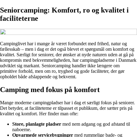
Seniorcamping: Komfort, ro og kvalitet i
faciliteterne
Campinglivet har i mange år været forbundet med frihed, natur og
fællesskab – men i dag er det også blevet et spørgsmål om komfort og
kvalitet. Særligt for seniorer, der ønsker at nyde naturen uden at gå på
kompromis med bekvemmeligheden, har campingpladserne i Danmark
udviklet sig markant. Seniorcamping handler ikke længere om
primitive forhold, men om ro, tryghed og gode faciliteter, der gør
opholdet både afslappende og bekvemt.
Camping med fokus på komfort
Mange moderne campingpladser har i dag et særligt fokus på seniorer.
Det betyder, at faciliteterne er tilpasset et publikum, der sætter pris på
kvalitet og komfort. Her finder man ofte:
Store, planlagte pladser
med nem adgang og god afstand til
naboerne.
Opvarmede servicebygninger
med rummelige bade- og