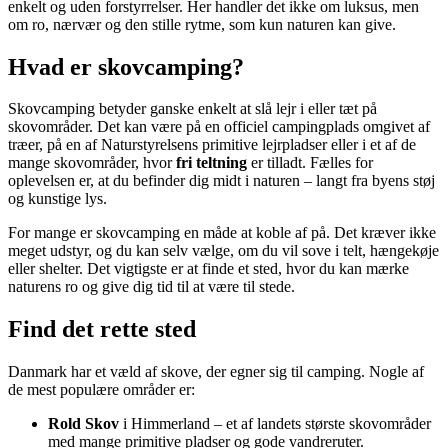
enkelt og uden forstyrrelser. Her handler det ikke om luksus, men
om ro, nærvær og den stille rytme, som kun naturen kan give.
Hvad er skovcamping?
Skovcamping betyder ganske enkelt at slå lejr i eller tæt på
skovområder. Det kan være på en officiel campingplads omgivet af
træer, på en af Naturstyrelsens primitive lejrpladser eller i et af de
mange skovområder, hvor
fri teltning
er tilladt. Fælles for
oplevelsen er, at du befinder dig midt i naturen – langt fra byens støj
og kunstige lys.
For mange er skovcamping en måde at koble af på. Det kræver ikke
meget udstyr, og du kan selv vælge, om du vil sove i telt, hængekøje
eller shelter. Det vigtigste er at finde et sted, hvor du kan mærke
naturens ro og give dig tid til at være til stede.
Find det rette sted
Danmark har et væld af skove, der egner sig til camping. Nogle af
de mest populære områder er:
Rold Skov
i Himmerland – et af landets største skovområder
med mange primitive pladser og gode vandreruter.