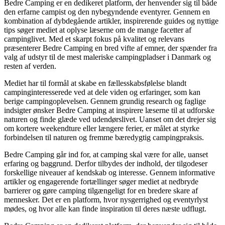
Bedre Camping er en dedikeret platform, der henvender sig til både
den erfarne campist og den nybegyndende eventyrer. Gennem en
kombination af dybdegående artikler, inspirerende guides og nyttige
tips søger mediet at oplyse læserne om de mange facetter af
campinglivet. Med et skarpt fokus på kvalitet og relevans
præsenterer Bedre Camping en bred vifte af emner, der spænder fra
valg af udstyr til de mest maleriske campingpladser i Danmark og
resten af verden.
Mediet har til formål at skabe en fællesskabsfølelse blandt
campinginteresserede ved at dele viden og erfaringer, som kan
berige campingoplevelsen. Gennem grundig research og faglige
indsigter ønsker Bedre Camping at inspirere læserne til at udforske
naturen og finde glæde ved udendørslivet. Uanset om det drejer sig
om kortere weekendture eller længere ferier, er målet at styrke
forbindelsen til naturen og fremme bæredygtig campingpraksis.
Bedre Camping går ind for, at camping skal være for alle, uanset
erfaring og baggrund. Derfor tilbydes der indhold, der tilgodeser
forskellige niveauer af kendskab og interesse. Gennem informative
artikler og engagerende fortællinger søger mediet at nedbryde
barrierer og gøre camping tilgængeligt for en bredere skare af
mennesker. Det er en platform, hvor nysgerrighed og eventyrlyst
mødes, og hvor alle kan finde inspiration til deres næste udflugt.