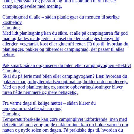
natur, fællesskab og passion, og find inspiration til din næste
campingoplevelse med mening.
Campingmad til alle – sådan planlægger du menuen til særlige
kostbehov
Camping
Med lidt planlægning kan du sikre, at alle på campingturen får god
mad og fælles madglæde – uanset om der skal tages hensyn til
allergier, vegetarisk kost eller glutenfri retter. Få tips til, hvordan du
planlægger, pakker og tilbereder campingmad, der passer til alles
behov.
Pak smart: Sådan organiserer du bilen eller campingvognen effektivt
Camping
Skal du på ferie med bilen eller campingvognen? Lær, hvordan du
pakker smart, udnytter pladsen optimalt og holder orden undervejs.
Med en god planlægning og smarte opbevaringsløsninger bliver
turen både nemmere og mere behagelig.
Fra varme dage til kølige nætter – sådan klarer du
temperaturforskelle på camping
Camping
Temperaturforskelle kan gøre campinglivet udfordrende, men med
det rette tøj, udstyr og nogle enkle rutiner kan du holde varmen om
natten og nyde solen om dagen. Få praktiske tips til, hvordan du