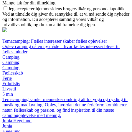
Mange tak for din tilmelding
Jeg accepterer hjemmesidens brugervilkår og persondatapolitik.
Ved at tilmelde dig giver du samtykke til, at vi må sende dig nyheder
og information. Du accepterer samtidig vores vilkår og
privatlivspolitik, og du kan altid framelde dig igen.
Temacamping: Fælles interesser skaber fælles oplevelser
Oplev camping på en ny måde – hvor fælles interesser bliver til
fælles minder
Camping
Camping
Camping
Fællesskab
Ferie
Friluftsliv
Livsstil
5 min
Temacamping samler mennesker omkring alt fra yoga og cykling til
musik og madlavning. Oplev, hvordan denne ferieform kombinerer
natur, fællesskab og passion, og find inspiration til din næste
campingoplevelse med mening.
Junia Hegelund
Junia
Hegelund