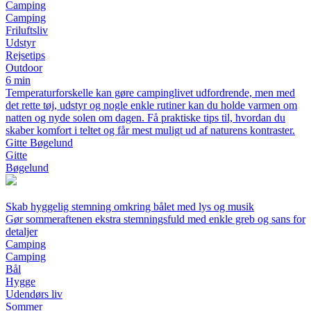
Camping
Camping
Friluftsliv
Udstyr
Rejsetips
Outdoor
6 min
Temperaturforskelle kan gøre campinglivet udfordrende, men med
det rette tøj, udstyr og nogle enkle rutiner kan du holde varmen om
natten og nyde solen om dagen. Få praktiske tips til, hvordan du
skaber komfort i teltet og får mest muligt ud af naturens kontraster.
Gitte Bøgelund
Gitte
Bøgelund
Skab hyggelig stemning omkring bålet med lys og musik
Gør sommeraftenen ekstra stemningsfuld med enkle greb og sans for
detaljer
Camping
Camping
Bål
Hygge
Udendørs liv
Sommer