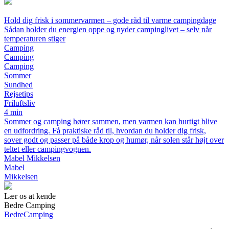
Hold dig frisk i sommervarmen – gode råd til varme campingdage
Sådan holder du energien oppe og nyder campinglivet – selv når
temperaturen stiger
Camping
Camping
Camping
Sommer
Sundhed
Rejsetips
Friluftsliv
4 min
Sommer og camping hører sammen, men varmen kan hurtigt blive
en udfordring. Få praktiske råd til, hvordan du holder dig frisk,
sover godt og passer på både krop og humør, når solen står højt over
teltet eller campingvognen.
Mabel Mikkelsen
Mabel
Mikkelsen
Lær os at kende
Bedre Camping
Bedre
Camping