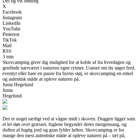
Del og vis omsorg
X
Facebook
Instagram
LinkedIn
YouTube
Pinterest
TikTok
Mail
RSS
3 min
Skovcamping giver dig mulighed for at koble af fra hverdagen og
genfinde nærværet i naturens egne rytmer. Uanset om du søger fred,
eventyr eller bare en pause fra byens støj, er skovcamping en enkel
og autentisk måde at opleve naturen på.
Junia Hegelund
Junia
Hegelund
Der er noget særligt ved at vågne midt i skoven. Duggen ligger som
et let slør over græsset, fuglene begynder deres morgensang, og
duften af fugtig jord og gran fylder luften. Skovcamping er for
mange den mest autentiske måde at opleve naturen på – tæt på,