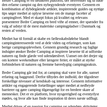
Bedre Camping er en dedikeret platform, der henvender sig til både
den erfarne campist og den nybegyndende eventyrer. Gennem en
kombination af dybdegående artikler, inspirerende guides og nyttige
tips søger mediet at oplyse læserne om de mange facetter af
campinglivet. Med et skarpt fokus på kvalitet og relevans
præsenterer Bedre Camping en bred vifte af emner, der spænder fra
valg af udstyr til de mest maleriske campingpladser i Danmark og
resten af verden.
Mediet har til formål at skabe en fællesskabsfølelse blandt
campinginteresserede ved at dele viden og erfaringer, som kan
berige campingoplevelsen. Gennem grundig research og faglige
indsigter ønsker Bedre Camping at inspirere læserne til at udforske
naturen og finde glæde ved udendørslivet. Uanset om det drejer sig
om kortere weekendture eller længere ferier, er målet at styrke
forbindelsen til naturen og fremme bæredygtig campingpraksis.
Bedre Camping går ind for, at camping skal være for alle, uanset
erfaring og baggrund. Derfor tilbydes der indhold, der tilgodeser
forskellige niveauer af kendskab og interesse. Gennem informative
artikler og engagerende fortællinger søger mediet at nedbryde
barrierer og gøre camping tilgængeligt for en bredere skare af
mennesker. Det er en platform, hvor nysgerrighed og eventyrlyst
mødes, og hvor alle kan finde inspiration til deres næste udflugt.
Mediet drives af en passion for camping og udendørs aktiviteter,