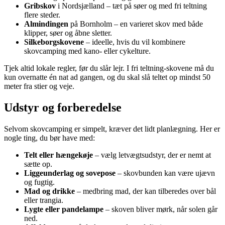
Gribskov
i Nordsjælland – tæt på søer og med fri teltning
flere steder.
Almindingen
på Bornholm – en varieret skov med både
klipper, søer og åbne sletter.
Silkeborgskovene
– ideelle, hvis du vil kombinere
skovcamping med kano- eller cykelture.
Tjek altid lokale regler, før du slår lejr. I fri teltning-skovene må du
kun overnatte én nat ad gangen, og du skal slå teltet op mindst 50
meter fra stier og veje.
Udstyr og forberedelse
Selvom skovcamping er simpelt, kræver det lidt planlægning. Her er
nogle ting, du bør have med:
Telt eller hængekøje
– vælg letvægtsudstyr, der er nemt at
sætte op.
Liggeunderlag og sovepose
– skovbunden kan være ujævn
og fugtig.
Mad og drikke
– medbring mad, der kan tilberedes over bål
eller trangia.
Lygte eller pandelampe
– skoven bliver mørk, når solen går
ned.