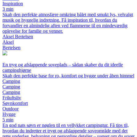
Inspiration
3 min
Skab den perfekte atmosfære omkring bålet med smukt lys, velvalgt
musik og hyggelig indretning. Få inspiration til, hvordan du
forvandler en almindelig aften ved flammerne til en mindeværdig
oplevelse for familie og venner.
Aksel Bertelsen
Aksel
Bertelsen
En tryg og afslappende soveplads – sådan skaber du dit ideelle
campinghjørne
Skab den perfekte base for ro, komfort og hygge under åben himmel
Camping
Camping
Camping
Friluftsliv
Søvnkomfort
Outdoor
Hygge
5 min
En god nats søvn er nøglen til en vellykket campingtur. Få tips til,
hvordan du indretter et trygt og afslappende soveområde med det
rette underlag, belysning og personlige detaljer – uanset om du sover