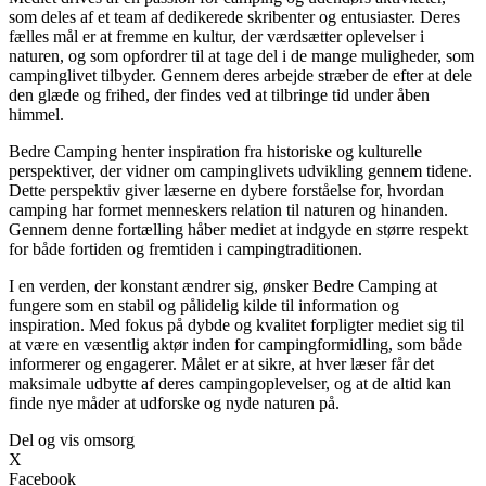
som deles af et team af dedikerede skribenter og entusiaster. Deres
fælles mål er at fremme en kultur, der værdsætter oplevelser i
naturen, og som opfordrer til at tage del i de mange muligheder, som
campinglivet tilbyder. Gennem deres arbejde stræber de efter at dele
den glæde og frihed, der findes ved at tilbringe tid under åben
himmel.
Bedre Camping henter inspiration fra historiske og kulturelle
perspektiver, der vidner om campinglivets udvikling gennem tidene.
Dette perspektiv giver læserne en dybere forståelse for, hvordan
camping har formet menneskers relation til naturen og hinanden.
Gennem denne fortælling håber mediet at indgyde en større respekt
for både fortiden og fremtiden i campingtraditionen.
I en verden, der konstant ændrer sig, ønsker Bedre Camping at
fungere som en stabil og pålidelig kilde til information og
inspiration. Med fokus på dybde og kvalitet forpligter mediet sig til
at være en væsentlig aktør inden for campingformidling, som både
informerer og engagerer. Målet er at sikre, at hver læser får det
maksimale udbytte af deres campingoplevelser, og at de altid kan
finde nye måder at udforske og nyde naturen på.
Del og vis omsorg
X
Facebook