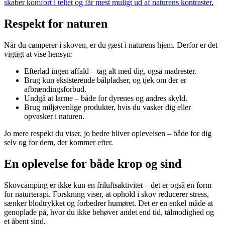
skaber komfort i teltet og får mest muligt ud af naturens kontraster.
Respekt for naturen
Når du camperer i skoven, er du gæst i naturens hjem. Derfor er det
vigtigt at vise hensyn:
Efterlad ingen affald – tag alt med dig, også madrester.
Brug kun eksisterende bålpladser, og tjek om der er
afbrændingsforbud.
Undgå at larme – både for dyrenes og andres skyld.
Brug miljøvenlige produkter, hvis du vasker dig eller
opvasker i naturen.
Jo mere respekt du viser, jo bedre bliver oplevelsen – både for dig
selv og for dem, der kommer efter.
En oplevelse for både krop og sind
Skovcamping er ikke kun en friluftsaktivitet – det er også en form
for naturterapi. Forskning viser, at ophold i skov reducerer stress,
sænker blodtrykket og forbedrer humøret. Det er en enkel måde at
genoplade på, hvor du ikke behøver andet end tid, tålmodighed og
et åbent sind.