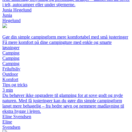
i telt, autocamper eller under stjernerne.
Junia Hegelund
Junia
Hegelund
Gør din simple campingform mere komfortabel med små justeringer
Få mere komfort på dine campingture med enkle og smarte
løsninger
Camping
Camping
Camping
Friluftsliv
Outdoor
Komfort
Tips og tricks
3 min
Du behøver ikke opgradere til glamping for at sove godt og nyde
naturen. Med få justeringer kan du gøre din simple campingform
langt mere behagelig – fra bedre søvn og nemmere madlavning til
ekstra hygge i lejren.
Eline Svendsen
Eline
Svendsen