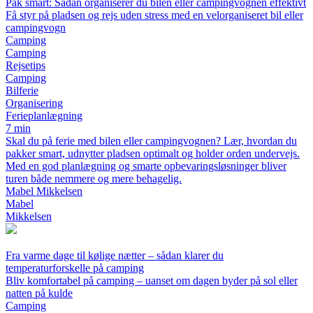
Pak smart: Sådan organiserer du bilen eller campingvognen effektivt
Få styr på pladsen og rejs uden stress med en velorganiseret bil eller
campingvogn
Camping
Camping
Rejsetips
Camping
Bilferie
Organisering
Ferieplanlægning
7 min
Skal du på ferie med bilen eller campingvognen? Lær, hvordan du
pakker smart, udnytter pladsen optimalt og holder orden undervejs.
Med en god planlægning og smarte opbevaringsløsninger bliver
turen både nemmere og mere behagelig.
Mabel Mikkelsen
Mabel
Mikkelsen
Fra varme dage til kølige nætter – sådan klarer du
temperaturforskelle på camping
Bliv komfortabel på camping – uanset om dagen byder på sol eller
natten på kulde
Camping