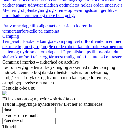
pakker smart, udnytter pladsen optimalt og holder orden undervejs.
Med en god planlægning og smarte opbevaringsløsninger bliver
turen både nemmere og mere behagelig.
Fra varme dage til kølige nætter – sådan klarer du
temperaturforskelle på camping
Camping
Temperaturforskelle kan gøre campinglivet udfordrende, men med
det rette tøj, udstyr og nogle enkle rutiner kan du holde varmen om
natten og nyde solen om dagen. Få praktiske tips til, hvordan du
skaber komfort i teltet og får mest muligt ud af naturens kontraster.
Camping i mørket – sikkerhed og godt lys
Lær om vigtigheden af belysning og sikkerhed under camping i
mørket. Denne e-bog dækker bedste praksis for belysning,
undgåelse af ulykker og hvordan man kan sørge for en tryg
campingoplevelse om natten.
Hent din e-bog nu
Få inspiration og nyheder – skriv dig op
Træt af ligegyldige nyhedsbreve? Det her er anderledes.
Hvad er din e-mail?
Tilmeld