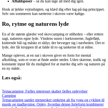
Affaldsposer
– så du kan tage alt med dig igen.
Husk at tjekke vejrudsigten, og klæd dig efter lag-på-lag-princippet.
Selv om sommeren kan nætterne i skoven være kølige.
Ro, rytme og naturens lyde
En af de største glæder ved skovcamping er stilheden – eller rettere
sagt, naturens egne lyde. Vindens susen i trækronerne, fuglefløjt,
knitrende bål og måske et rådyr, der bevæger sig i nærheden. Det er
lyde, der får kroppen til at falde til ro og tankerne til at stilne.
Mange oplever, at en nat i skoven giver en form for mental
afkobling, som er svær at finde andre steder. Uden skærme, trafik og
konstante input får du mulighed for at mærke dig selv og naturen på
en ny måde.
Læs også:
Temacamping: Fælles interesser skaber fælles oplevelser
Camping
Temacamping samler mennesker omkring alt fra yoga og cykling til
musik og madlavning. Oplev, hvordan denne ferieform kombinerer