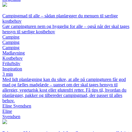
Campingmad til alle – sådan planlægger du menuen til særlige
kostbehov
Gør campingturen nem og hyggelig for alle – også når der skal tages
hensyn til særlige kostbehov
Camping
Camping
Camping
Madlavning
Kostbehov
Friluftsliv
Inspiration
3 min
Med lidt planlægning kan du sikre, at alle på campingturen får god
mad og fælles madglæde – uanset om der skal tages hensyn til
allergier, vegetarisk kost eller glutenfri retter. Få tips til, hvordan du
planlægger, pakker og tilbereder campingmad, der passer til alles
behov.
Eline Svendsen
Eline
Svendsen