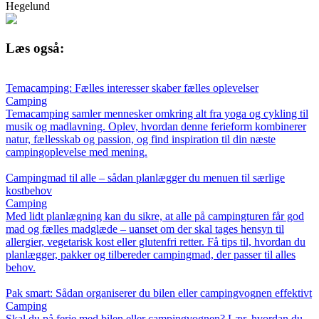
Hegelund
Læs også:
Temacamping: Fælles interesser skaber fælles oplevelser
Camping
Temacamping samler mennesker omkring alt fra yoga og cykling til
musik og madlavning. Oplev, hvordan denne ferieform kombinerer
natur, fællesskab og passion, og find inspiration til din næste
campingoplevelse med mening.
Campingmad til alle – sådan planlægger du menuen til særlige
kostbehov
Camping
Med lidt planlægning kan du sikre, at alle på campingturen får god
mad og fælles madglæde – uanset om der skal tages hensyn til
allergier, vegetarisk kost eller glutenfri retter. Få tips til, hvordan du
planlægger, pakker og tilbereder campingmad, der passer til alles
behov.
Pak smart: Sådan organiserer du bilen eller campingvognen effektivt
Camping
Skal du på ferie med bilen eller campingvognen? Lær, hvordan du