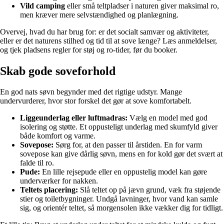
Vild camping
eller små teltpladser i naturen giver maksimal ro,
men kræver mere selvstændighed og planlægning.
Overvej, hvad du har brug for: er det socialt samvær og aktiviteter,
eller er det naturens stilhed og tid til at sove længe? Læs anmeldelser,
og tjek pladsens regler for støj og ro-tider, før du booker.
Skab gode soveforhold
En god nats søvn begynder med det rigtige udstyr. Mange
undervurderer, hvor stor forskel det gør at sove komfortabelt.
Liggeunderlag eller luftmadras:
Vælg en model med god
isolering og støtte. Et oppusteligt underlag med skumfyld giver
både komfort og varme.
Sovepose:
Sørg for, at den passer til årstiden. En for varm
sovepose kan give dårlig søvn, mens en for kold gør det svært at
falde til ro.
Pude:
En lille rejsepude eller en oppustelig model kan gøre
underværker for nakken.
Teltets placering:
Slå teltet op på jævn grund, væk fra støjende
stier og toiletbygninger. Undgå lavninger, hvor vand kan samle
sig, og orientér teltet, så morgensolen ikke vækker dig for tidligt.