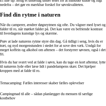
Et lille tip: Brug et underlag under teltet for at mindske kulde og fugt
nedefra – det gør en mærkbar forskel for søvnkvaliteten.
Find din rytme i naturen
Når du camperer, ændrer døgnrytmen sig ofte. Du vågner med lyset og
falder til ro, når mørket falder på. Det kan være en befriende kontrast
til hverdagens kunstige lys og skærme.
Prøv at lade naturens rytme styre din dag. Gå tidligt i seng, hvis du er
træt, og nyd morgenstunden i stedet for at sove den væk. Undgå for
meget koffein og alkohol om aftenen – det forstyrrer søvnen, også i det
fri.
Hvis du har svært ved at falde i søvn, kan du tage en kort aftentur, lytte
til naturens lyde eller læse lidt i pandelampens skær. Det hjælper
kroppen med at falde til ro.
Temacamping: Fælles interesser skaber fælles oplevelser
Campingmad til alle – sådan planlægger du menuen til særlige
kostbehov