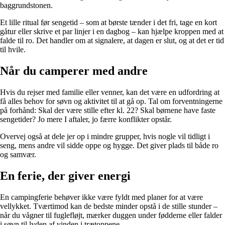
baggrundstonen.
Et lille ritual før sengetid – som at børste tænder i det fri, tage en kort
gåtur eller skrive et par linjer i en dagbog – kan hjælpe kroppen med at
falde til ro. Det handler om at signalere, at dagen er slut, og at det er tid
til hvile.
Når du camperer med andre
Hvis du rejser med familie eller venner, kan det være en udfordring at
få alles behov for søvn og aktivitet til at gå op. Tal om forventningerne
på forhånd: Skal der være stille efter kl. 22? Skal børnene have faste
sengetider? Jo mere I aftaler, jo færre konflikter opstår.
Overvej også at dele jer op i mindre grupper, hvis nogle vil tidligt i
seng, mens andre vil sidde oppe og hygge. Det giver plads til både ro
og samvær.
En ferie, der giver energi
En campingferie behøver ikke være fyldt med planer for at være
vellykket. Tværtimod kan de bedste minder opstå i de stille stunder –
når du vågner til fuglefløjt, mærker duggen under fødderne eller falder
i søvn til lyden af vinden i trætoppene.