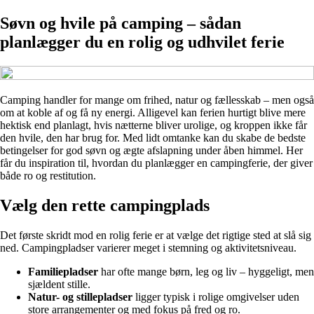
Søvn og hvile på camping – sådan
planlægger du en rolig og udhvilet ferie
Camping handler for mange om frihed, natur og fællesskab – men også
om at koble af og få ny energi. Alligevel kan ferien hurtigt blive mere
hektisk end planlagt, hvis nætterne bliver urolige, og kroppen ikke får
den hvile, den har brug for. Med lidt omtanke kan du skabe de bedste
betingelser for god søvn og ægte afslapning under åben himmel. Her
får du inspiration til, hvordan du planlægger en campingferie, der giver
både ro og restitution.
Vælg den rette campingplads
Det første skridt mod en rolig ferie er at vælge det rigtige sted at slå sig
ned. Campingpladser varierer meget i stemning og aktivitetsniveau.
Familiepladser
har ofte mange børn, leg og liv – hyggeligt, men
sjældent stille.
Natur- og stillepladser
ligger typisk i rolige omgivelser uden
store arrangementer og med fokus på fred og ro.