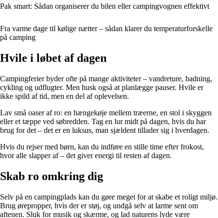
Pak smart: Sådan organiserer du bilen eller campingvognen effektivt
Fra varme dage til kølige nætter – sådan klarer du temperaturforskelle
på camping
Hvile i løbet af dagen
Campingferier byder ofte på mange aktiviteter – vandreture, badning,
cykling og udflugter. Men husk også at planlægge pauser. Hvile er
ikke spild af tid, men en del af oplevelsen.
Lav små oaser af ro: en hængekøje mellem træerne, en stol i skyggen
eller et tæppe ved søbredden. Tag en lur midt på dagen, hvis du har
brug for det – det er en luksus, man sjældent tillader sig i hverdagen.
Hvis du rejser med børn, kan du indføre en stille time efter frokost,
hvor alle slapper af – det giver energi til resten af dagen.
Skab ro omkring dig
Selv på en campingplads kan du gøre meget for at skabe et roligt miljø.
Brug ørepropper, hvis der er støj, og undgå selv at larme sent om
aftenen. Sluk for musik og skærme, og lad naturens lyde være